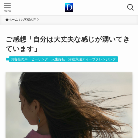
menu
ホーム
お客様の声
ご感想「自分は大丈夫な感じが湧いてき
ています」
お客様の声
ヒーリング
人生好転
潜在意識ディープクレンジング