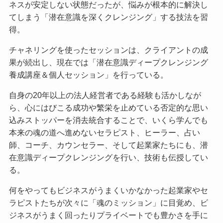
ネスが安定しない状態だったが、悩みが根本的に解決し
てしまう「潜在意識を深くクレンジング」する技法を習
得。
チャネリングを使ったセッションは、クライアントの成
果が続出し、現在では「潜在意識ディープクレンジング
養成講座＆個人セッション」を行っている。
自身の20年以上の法人経営者である経験も活かしなが
ら、心にはびこる成功や繁栄を止めている否定的な思い
込みストッパーを消去統合することで、いくら学んでも
本来の魂の道へ進めないセラピスト、ヒーラー、占い
師、コーチ、カウンセラー、そして起業家たちにも、潜
在意識ディープクレンジングを行い、技術も伝授してい
る。
何をやってもビジネスがうまくいかなかった起業家やセ
ラピストたちが次々に「魂のミッション」に目覚め、ビ
ジネスがうまく回ったりプライベートでも豊かさを手に