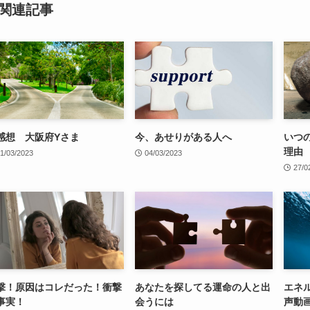
関連記事
感想 大阪府Yさま
今、あせりがある人へ
いつ
理由
1/03/2023
04/03/2023
27/0
撃！原因はコレだった！衝撃
あなたを探してる運命の人と出
エネ
事実！
会うには
声動