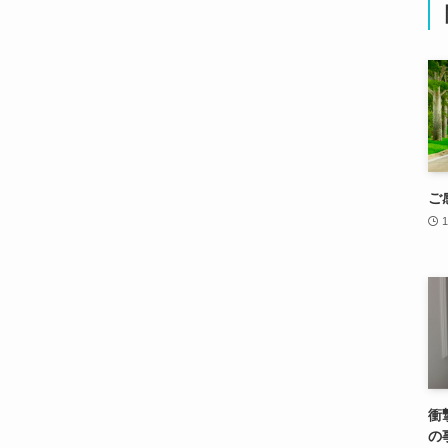
ご
1
衝
の