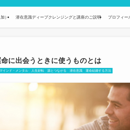
追加）
潜在意識ディープクレンジングと講座のご説明
プロフィー
運命に出会うときに使うものとは
マインド・メンタル
人生好転
源とつながる
潜在意識
運命結婚する方法