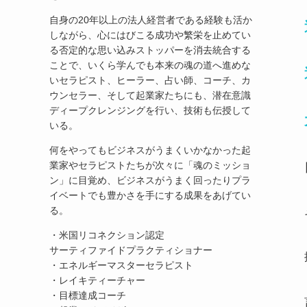
自身の20年以上の法人経営者である経験も活か
しながら、心にはびこる成功や繁栄を止めてい
る否定的な思い込みストッパーを消去統合する
ことで、いくら学んでも本来の魂の道へ進めな
いセラピスト、ヒーラー、占い師、コーチ、カ
ウンセラー、そして起業家たちにも、潜在意識
ディープクレンジングを行い、技術も伝授して
いる。
何をやってもビジネスがうまくいかなかった起
業家やセラピストたちが次々に「魂のミッショ
ン」に目覚め、ビジネスがうまく回ったりプラ
イベートでも豊かさを手にする成果をあげてい
る。
・米国リコネクション認定
サーティファイドプラクティショナー
・エネルギーマスターセラピスト
・レイキティーチャー
・目標達成コーチ