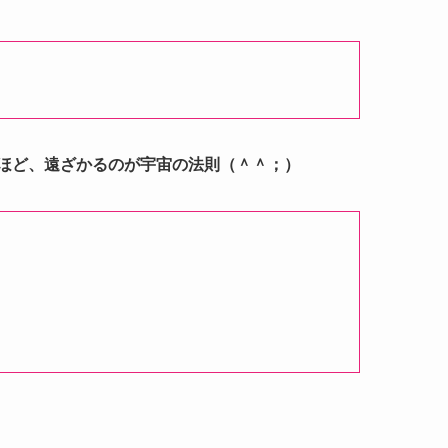
ほど、遠ざかるのが宇宙の法則（＾＾；）